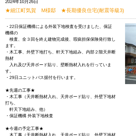
2024年10月26日
★細江町気賀 M様邸 ★長期優良住宅(耐震等級3)
・22日保証機構による外装下地検査を受けました、保証
機構の
検査、全３回を終え建物完成後、瑕疵担保保険発行致し
ます。
・木工事、外壁下地打ち、軒天下地組み、内部２階天井断
熱材
入れ及び天井ボード貼り、壁断熱材入れを行っていま
す。
・29日ユニットバス据付を行います。
★先週の工事★
・木工事（天井断熱材入れ、天井ボード貼り、外壁下地材
打ち、
軒天下地組み、他）
・保証機構 外装下地検査
★今週の予定工事★
木工事（天井断熱材入れ、天井ボード貼り、外壁下地材