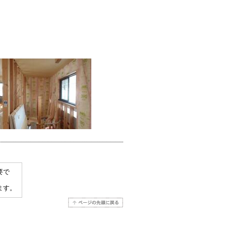
要で
ます。