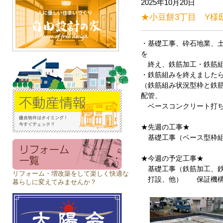
2025年10月20日
★小豆餅3丁目 Y様
・基礎工事、砕石地業、
を
終え、鉄筋加工・鉄筋組
・鉄筋組みを終えましたら
（鉄筋組み状況型枠と鉄
配管、
ベースコンクリート打ち
★先週の工事★
基礎工事（ベース型枠組
★今週の予定工事★
基礎工事（鉄筋加工、鉄
リフォーム・増改築をして楽しく快適な
打設、他） 保証機構
暮らしに変えてみませんか？